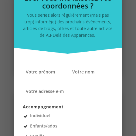
par
Sabine AGUET
|
Jan 22, 2021
|
Atypie
,
coordonnées ?
Coaching
,
Famille
,
HP
,
TDAH
,
Troubles des
apprentissages
Vous seriez alors régulièrement (mais pas
trop) informé(e) des prochains événements,
Nos jeunes sont en chute libre Une année
articles de blogs, offres et toute autre activité
environ après la grande nouvelle, le monde en
de Au-Delà des Apparences.
vient petit-à-petit à poser un regard inquiet sur
ceux qui portent notre futur. Les jeunes sont,
semblerait-il, en majorité démotivés par les
études. Qui ne le serait pas dans...
lire plus
Accompagnement
Individuel
Enfants/ados