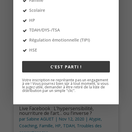
Famille
Scolaire
Du pragmatisme, que diantre !!!
HP
par
Sabine AGUET
|
Nov 16, 2020
|
Atypie
,
Burn
out
,
Coaching
TDAH/DYS-/TSA
Contre la rumination et la procrastination : le
Régulation émotionnelle (TIPI)
pragmatisme que diantre !!!! Tiens... et si je vous
HSE
parlais de Sasha ? Bon d’accord, de ce sujet
« on » nous en parle régulièrement… plus
particulièrement de la procrastination. Et si
C'EST PARTI !
aujourd’hui, j’y reviens au risque...
lire plus
Votre inscription ne représente pas un engagement
à vie ! Vous pourrez bien sûr à tout moment, si vous
le jugez utile, demander à être retiré de la liste de
distribution par un simple "clic".
Live Facebook : L’hypersensibilité,
nourriture de l’art… ou l’inverse ?
par
Sabine AGUET
|
Nov 12, 2020
|
Atypie
,
Coaching
,
Famille
,
HP
,
TDAH
,
Troubles des