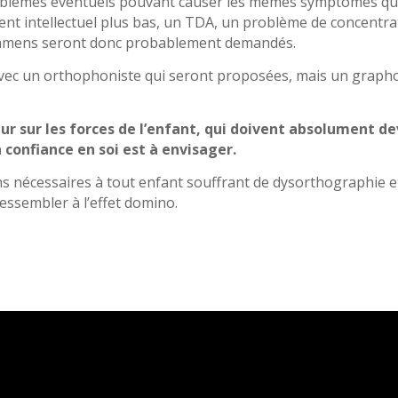
roblèmes éventuels pouvant causer les mêmes symptômes qu’
ient intellectuel plus bas, un TDA, un problème de concent
examens seront donc probablement demandés.
 avec un orthophoniste qui seront proposées, mais un grap
 sur les forces de l’enfant, qui doivent absolument deve
confiance en soi est à envisager.
ens nécessaires à tout enfant souffrant de dysorthographie e
ressembler à l’effet domino.