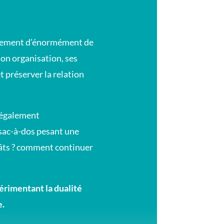
ppement d’énormément de
son organisation, ses
t préserver la relation
e également
 sac-à-dos pesant une
gâts ? comment continuer
périmentant la dualité
e.