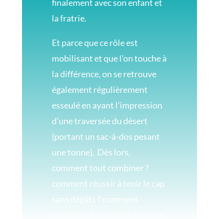
finalement avec son enfant et
la fratrie.
Et parce que ce rôle est
mobilisant et que l’on touche à
la différence, on se retrouve
également régulièrement
esseulé en ayant l’impression
d’une traversée du désert
(portant un sac-à-dos pesant
une tonne).
Dès lors,
comment tout combiner ?
comment réussir à tenir le cap
sans dégâts ? comment
continuer à faire face ? encore