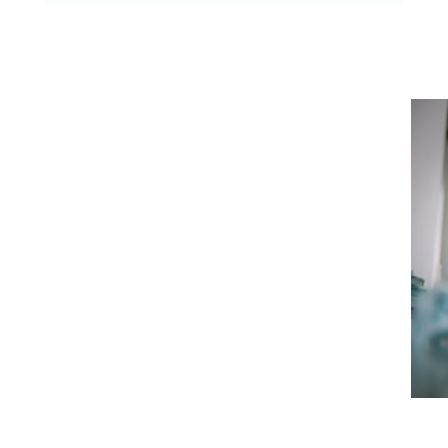
une fois, seul.
Je peux aussi intervenir
auprès de votre enfant, pour
lui transmettre les clés de la
valorisation. Une meilleure
connaissance de soi permet
une adaptation plus aisée.
Lorsque l’on connaît ses forces
et que l’on a appris à s’appuyer
sur elles, la confiance en soi
est au rendez-vous et les
améliorations attendues sont
facilités.