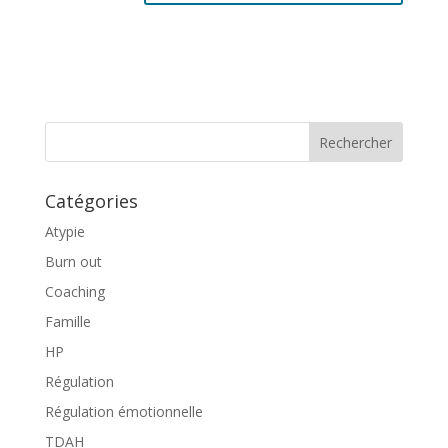
A
l
t
e
r
n
a
t
Catégories
i
v
Atypie
e
Burn out
:
Coaching
Famille
HP
Régulation
Régulation émotionnelle
TDAH