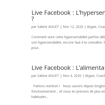
Live Facebook : L’hypersens
?
par
Sabine AGUET
|
Nov 12, 2020
|
Atypie
,
Coa
Comment vivre cette hypersensibilité parfois déb
son hypersensibilité, encore faut-il la connaître
pour...
Live Facebook : L’alimenta
par
Sabine AGUET
|
Nov 4, 2020
|
Atypie
,
Coac
Parlons nutrition ! Nous savons depuis longte
fonctionnement… et nous en prenons de plus en pl
habitudes...