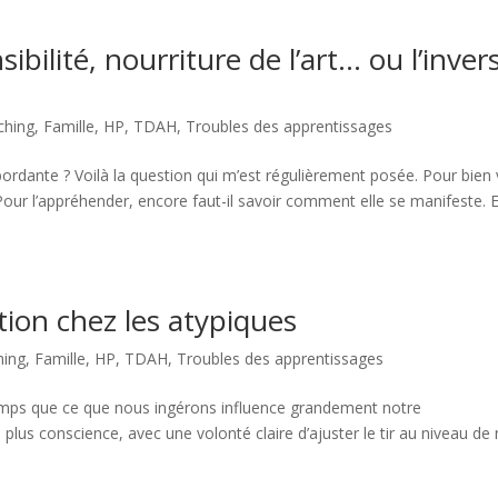
ibilité, nourriture de l’art… ou l’inver
ching
,
Famille
,
HP
,
TDAH
,
Troubles des apprentissages
ordante ? Voilà la question qui m’est régulièrement posée. Pour bien 
. Pour l’appréhender, encore faut-il savoir comment elle se manifeste. 
tion chez les atypiques
hing
,
Famille
,
HP
,
TDAH
,
Troubles des apprentissages
mps que ce que nous ingérons influence grandement notre
us conscience, avec une volonté claire d’ajuster le tir au niveau de