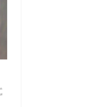
un
ui