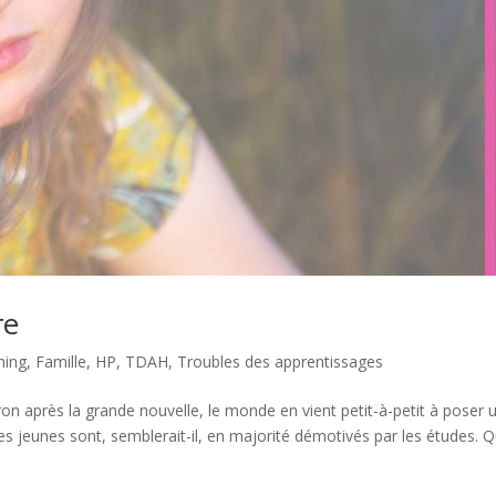
re
hing
,
Famille
,
HP
,
TDAH
,
Troubles des apprentissages
n après la grande nouvelle, le monde en vient petit-à-petit à poser 
Les jeunes sont, semblerait-il, en majorité démotivés par les études. Q