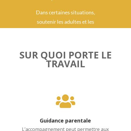
Dans certaines situations,
soutenir les adultes et les
environnements qui l’entourent
peut devenir un levier
important pour favoriser son
SUR QUOI PORTE LE
évolution.
TRAVAIL
L’accompagnement peut alors
concerner les parents, les
enseignants, les professionnels

ou encore l’environnement de
travail, afin de créer des
Guidance parentale
conditions plus soutenantes
L’accompagnement peut permettre aux
pour la personne.