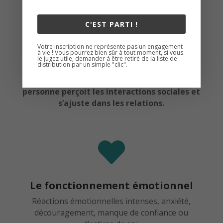
C'EST PARTI !
Le fonctionnement relationnel
Difficulté dans les relations humaines dans les
Votre inscription ne représente pas un engagement
à vie ! Vous pourrez bien sûr à tout moment, si vous
différents domaines de la vie. Difficultés
le jugez utile, demander à être retiré de la liste de
distribution par un simple "clic".
d’adaptation et d’autonomie
Ici on questionne la manière dont une
personne perçoit les interactions sociales et
s’ajuste dans les relations.

Le fonctionnement émotionnel
Réactions émotionnelles intenses, anxiété,
découragement, manque de confiance ou